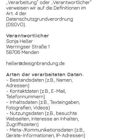
„Verarbeitung“ oder „Verantwortlicher“
verweisen wir auf die Definitionen im
Art. 4 der
Datenschutzgrundverordnung
(DSGVO).
Verantwortlicher
Sonja Heller
Werringser Straße 1
58706 Menden
heller@designbrandung.de
Arten der verarbeiteten Daten:
- Bestandsdaten (z.B., Namen,
Adressen)
- Kontaktdaten (z.B., E-Mail,
Telefonnummern)
- Inhaltsdaten (z.B., Texteingaben,
Fotografien, Videos)
- Nutzungsdaten (z.B., besuchte
Webseiten, Interesse an Inhalten,
Zugriffszeiten)
- Meta-/Kommunikationsdaten (z.B.,
Geräte-Informationen, IP-Adressen)