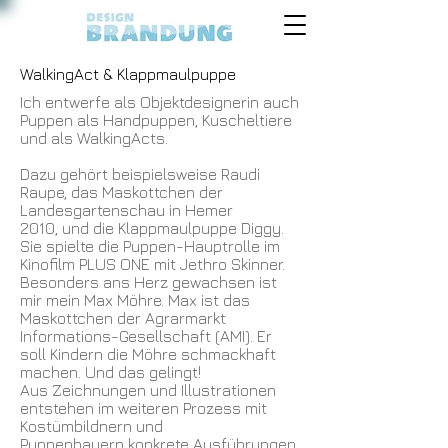
WalkingAct & Klappmaulpuppe
Ich entwerfe als Objektdesignerin auch
Puppen als Handpuppen, Kuscheltiere
und als WalkingActs.
Dazu gehört beispielsweise Raudi
Raupe, das Maskottchen der
Landesgartenschau in Hemer
2010, und die Klappmaulpuppe Diggy.
Sie spielte die Puppen-Hauptrolle im
Kinofilm PLUS ONE mit Jethro Skinner.
Besonders ans Herz gewachsen ist
mir mein Max Möhre. Max ist das
Maskottchen der Agrarmarkt
Informations-Gesellschaft (AMI). Er
soll Kindern die Möhre schmackhaft
machen. Und das gelingt!
Aus Zeichnungen und Illustrationen
entstehen im weiteren Prozess
mit
Kostümbildnern und
Puppenbauern
konkrete Ausführungen